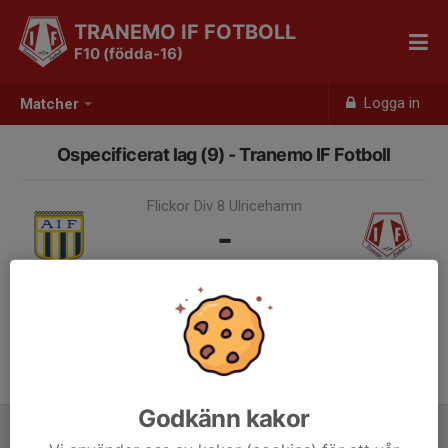
TRANEMO IF FOTBOLL
F10 (födda-16)
Logga in
Matcher
Ospecificerat lag (9) - Tranemo IF Fotboll
Flickor Div 8 Ulricehamn
-
14 jun, 00:00
Samling 23:00
Godkänn kakor