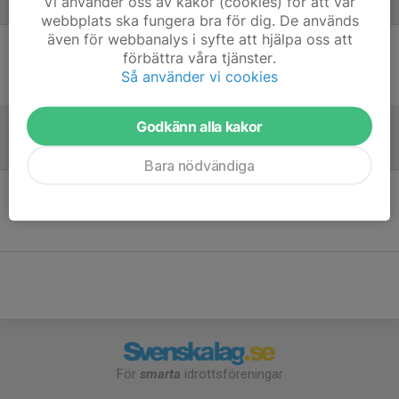
Vi använder oss av kakor (cookies) för att vår
Laguppställning
webbplats ska fungera bra för dig. De används
även för webbanalys i syfte att hjälpa oss att
förbättra våra tjänster.
Ingen uppställning ifylld
Så använder vi cookies
Godkänn alla kakor
Referat
Bara nödvändiga
Inget referat skrivet
För
smarta
idrottsföreningar