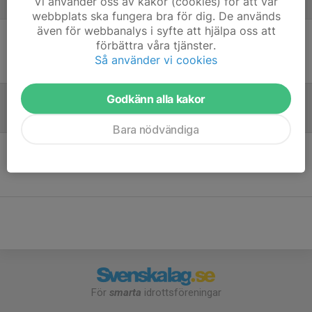
Vi använder oss av kakor (cookies) för att vår
Laguppställning
webbplats ska fungera bra för dig. De används
även för webbanalys i syfte att hjälpa oss att
förbättra våra tjänster.
Ingen uppställning ifylld
Så använder vi cookies
Godkänn alla kakor
Referat
Bara nödvändiga
Inget referat skrivet
För
smarta
idrottsföreningar