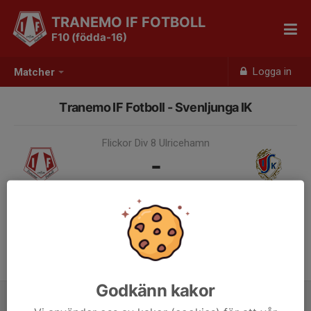
TRANEMO IF FOTBOLL
F10 (födda-16)
Logga in
Matcher
Tranemo IF Fotboll - Svenljunga IK
Flickor Div 8 Ulricehamn
-
Idag, 11:00, Tranehov C
Samling 10:00
Godkänn kakor