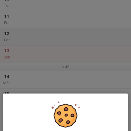
Tor
11
Fre
12
Lör
13
Sön
v.42
14
Mån
15
Tis
16
Ons
17