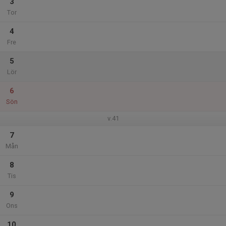
3
Tor
4
Fre
5
Lör
6
Sön
v.41
7
Mån
8
Tis
9
Ons
10