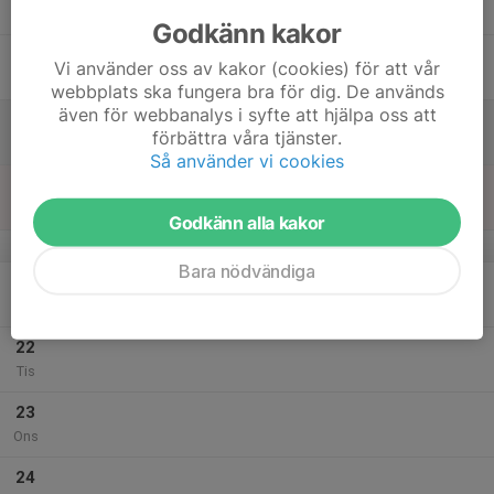
Tor
Godkänn kakor
18
Vi använder oss av kakor (cookies) för att vår
Fre
webbplats ska fungera bra för dig. De används
även för webbanalys i syfte att hjälpa oss att
19
förbättra våra tjänster.
Lör
Så använder vi cookies
20
Sön
Godkänn alla kakor
v.43
Bara nödvändiga
21
Mån
22
Tis
23
Ons
24