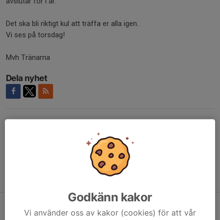
avslutar för i år.
Det ska bli riktigt kul att träffa er alla igen.
Vi ses på torsdag!
Mvh Tränarna
Dela nyhet
Kommentarer
Tidigare nyheter
Godkänn kakor
Fotbollskolan Pojkar födda 2020/2021
Vi använder oss av kakor (cookies) för att vår
14 apr, 21:13
0