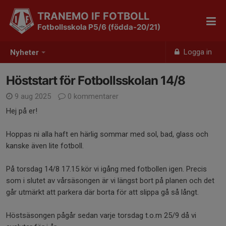
TRANEMO IF FOTBOLL
Fotbollsskola P5/6 (födda-20/21)
Logga in
Nyheter
Höststart för Fotbollsskolan 14/8
9 aug 2025
0 kommentarer
Hej på er!
Hoppas ni alla haft en härlig sommar med sol, bad, glass och
kanske även lite fotboll.
På torsdag 14/8 17.15 kör vi igång med fotbollen igen. Precis
som i slutet av vårsäsongen är vi längst bort på planen och det
går utmärkt att parkera där borta för att slippa gå så långt.
Höstsäsongen pågår sedan varje torsdag t.o.m 25/9 då vi