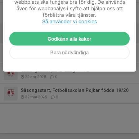
webbplats ska fungera bra för dig. De används
även för webbanalys i syfte att hjälpa oss att
Avslutning 25/9
förbättra våra tjänster.
24 sep 2025
0
Så använder vi cookies
Höststart för Fotbollsskolan 14/8
9 aug 2025
0
Godkänn alla kakor
Träning 1/5
Bara nödvändiga
29 apr 2025
0
Säsongsstart på torsdag 17.15
22 apr 2025
0
Säsongsstart, Fotbollsskolan Pojkar födda 19/20
27 mar 2025
0