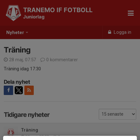
TRANEMO IF FOTBOLL
Juniorlag
Logga in
Nyheter
Träning
28 maj, 07:57
0 kommentarer
Träning idag 17:30
Dela nyhet
Tidigare nyheter
Träning
28 maj, 07:57
0