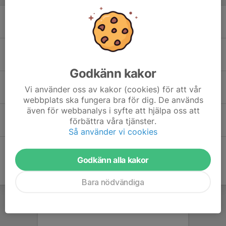
Lördag 22/2 Bergdalen Borta
21 feb 2025
0
”Finns inget dåligt väder”
16 nov 2023
0
Godkänn kakor
Säsongsstart Torsdag 23/2
Vi använder oss av kakor (cookies) för att vår
20 feb 2023
0
webbplats ska fungera bra för dig. De används
även för webbanalys i syfte att hjälpa oss att
Ny lagsida!
förbättra våra tjänster.
13 nov 2022
0
Så använder vi cookies
Godkänn alla kakor
Bara nödvändiga