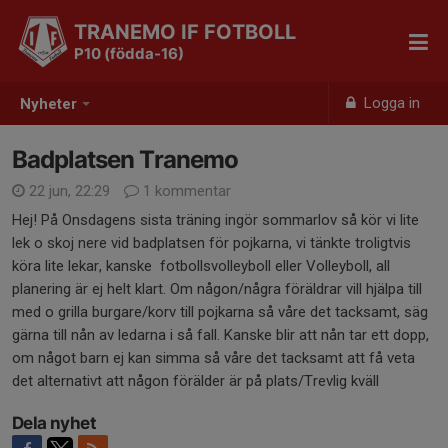
TRANEMO IF FOTBOLL
P10 (födda-16)
Logga in
Nyheter
Badplatsen Tranemo
22 jun, 22:29
1 kommentar
Hej! På Onsdagens sista träning ingör sommarlov så kör vi lite
lek o skoj nere vid badplatsen för pojkarna, vi tänkte troligtvis
köra lite lekar, kanske fotbollsvolleyboll eller Volleyboll, all
planering är ej helt klart. Om någon/några föräldrar vill hjälpa till
med o grilla burgare/korv till pojkarna så våre det tacksamt, säg
gärna till nån av ledarna i så fall. Kanske blir att nån tar ett dopp,
om något barn ej kan simma så våre det tacksamt att få veta
det alternativt att någon förälder är på plats/Trevlig kväll
Dela nyhet