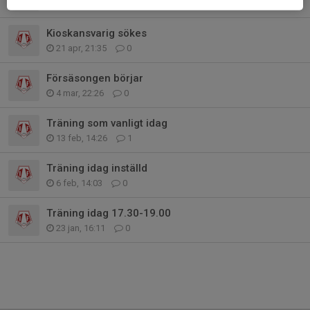
27 apr, 20:27
0
Kioskansvarig sökes
21 apr, 21:35
0
Försäsongen börjar
4 mar, 22:26
0
Träning som vanligt idag
13 feb, 14:26
1
Träning idag inställd
6 feb, 14:03
0
Träning idag 17.30-19.00
23 jan, 16:11
0