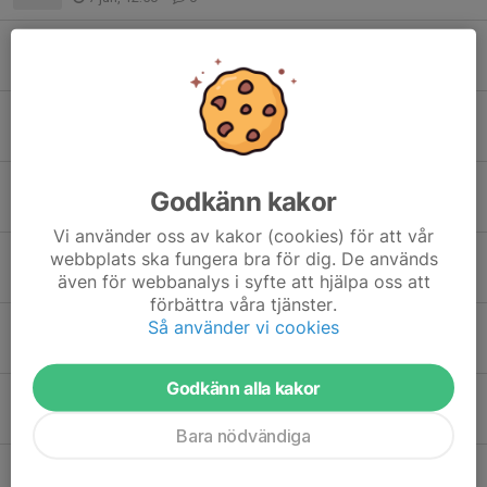
Onsdagens träning 27/5
25 maj, 20:04
0
Vilken Fredag kväll på planen
22 maj, 22:19
5
Hej Alla föräldrar
Godkänn kakor
13 maj, 21:16
0
Vi använder oss av kakor (cookies) för att vår
Tranemo IF-Länghems IF 7/5
webbplats ska fungera bra för dig. De används
även för webbanalys i syfte att hjälpa oss att
7 maj, 21:31
2
förbättra våra tjänster.
Så använder vi cookies
Kioskschema för vårens matcher
5 maj, 22:35
2
Godkänn alla kakor
Ändrad tid för träningar
3 maj, 22:45
0
Bara nödvändiga
Internmatch på onsdag 17.00-18.30