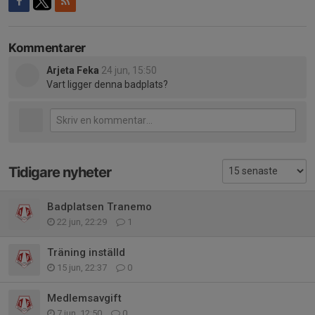
Kommentarer
Arjeta Feka
24 jun, 15:50
Vart ligger denna badplats?
Tidigare nyheter
Badplatsen Tranemo
22 jun, 22:29
1
Träning inställd
15 jun, 22:37
0
Medlemsavgift
7 jun, 12:50
0