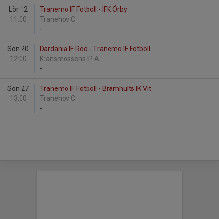
Lör 12
Tranemo IF Fotboll - IFK Örby
11:00
Tranehov C
-
Sön 20
Dardania IF Röd - Tranemo IF Fotboll
12:00
Kransmossens IP A
-
Sön 27
Tranemo IF Fotboll - Brämhults IK Vit
13:00
Tranehov C
-