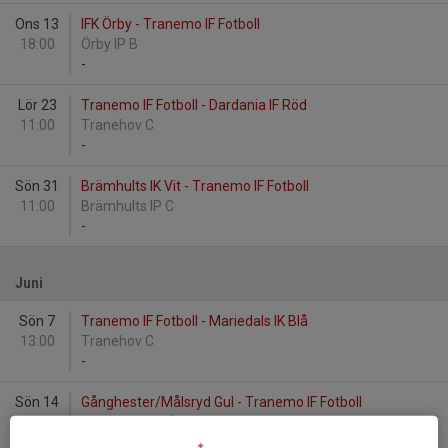
Ons 13
IFK Örby - Tranemo IF Fotboll
18:00
Örby IP B
-
Lör 23
Tranemo IF Fotboll - Dardania IF Röd
11:00
Tranehov C
-
Sön 31
Brämhults IK Vit - Tranemo IF Fotboll
11:00
Brämhults IP C
-
Juni
Sön 7
Tranemo IF Fotboll - Mariedals IK Blå
13:00
Tranehov C
-
Sön 14
Gånghester/Målsryd Gul - Tranemo IF Fotboll
18:00
Eton Arena, Gånghester
-