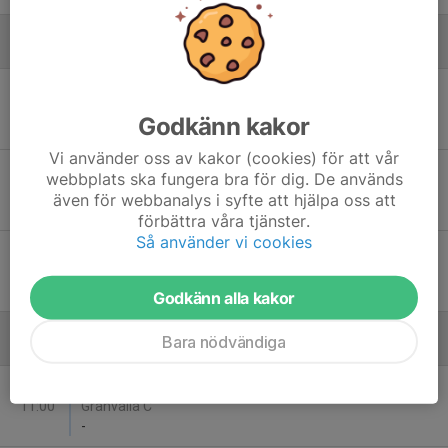
Augusti
Tis 11
Tranemo IF Fotboll - Ulricehamns IFK Vit
18:30
Tranehov C
Godkänn kakor
-
Vi använder oss av kakor (cookies) för att vår
Sön 23
Tranemo IF Fotboll - Rydboholms SK
webbplats ska fungera bra för dig. De används
13:00
Tranehov C
även för webbanalys i syfte att hjälpa oss att
-
förbättra våra tjänster.
Så använder vi cookies
Tor 27
Tranemo IF Fotboll - Redvägs FK
18:30
Tranehov C
-
Godkänn alla kakor
Bara nödvändiga
September
Sön 6
Hössna/Timmele - Tranemo IF Fotboll
11:00
Granvalla C
-