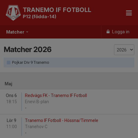
TRANEMO IF FOTBOLL
P12 (födda-14)
Logga in
Matcher
Matcher 2026
Pojkar Div 9 Tranemo
Maj
Ons 6
Redvägs FK - Tranemo IF Fotboll
18:15
Enevi B-plan
-
Lör 9
Tranemo IF Fotboll - Hössna/Timmele
11:00
Tranehov C
-