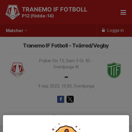
TRANEMO IF FOTBOLL
P12 (födda-14)
Logga in
Matcher
Tranemo IF Fotboll - Tvärred/Vegby
Pojkar Div 15, Sam 5 Gr 43 -
Svenljunga IK
-
9 sep 2023, 10:00, Svenljunga
Samling 09:00