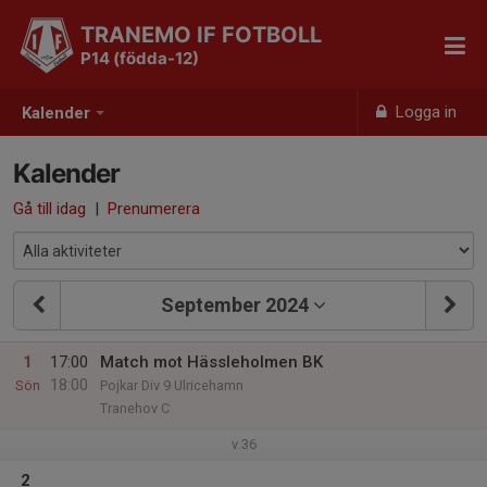
TRANEMO IF FOTBOLL
P14 (födda-12)
Logga in
Kalender
Kalender
Gå till idag
|
Prenumerera
September 2024
1
17:00
Match mot Hässleholmen BK
18:00
Sön
Pojkar Div 9 Ulricehamn
Tranehov C
v.36
2