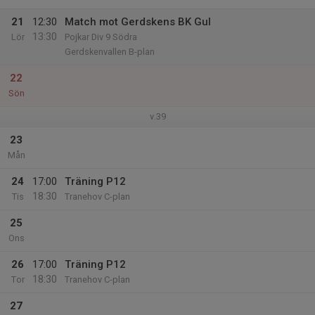
21
12:30
Match mot Gerdskens BK Gul
13:30
Lör
Pojkar Div 9 Södra
Gerdskenvallen B-plan
22
Sön
v.39
23
Mån
24
17:00
Träning P12
18:30
Tis
Tranehov C-plan
25
Ons
26
17:00
Träning P12
18:30
Tor
Tranehov C-plan
27