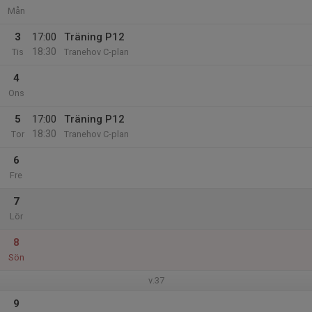
Mån
3
17:00
Träning P12
18:30
Tis
Tranehov C-plan
4
Ons
5
17:00
Träning P12
18:30
Tor
Tranehov C-plan
6
Fre
7
Lör
8
Sön
v.37
9