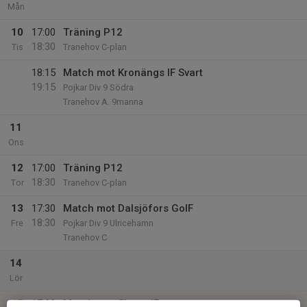
Mån
10
17:00
Träning P12
18:30
Tis
Tranehov C-plan
18:15
Match mot Kronängs IF Svart
19:15
Pojkar Div 9 Södra
Tranehov A. 9manna
11
Ons
12
17:00
Träning P12
18:30
Tor
Tranehov C-plan
13
17:30
Match mot Dalsjöfors GoIF
18:30
Fre
Pojkar Div 9 Ulricehamn
Tranehov C
14
Lör
15
17:00
Match mot Skene IF