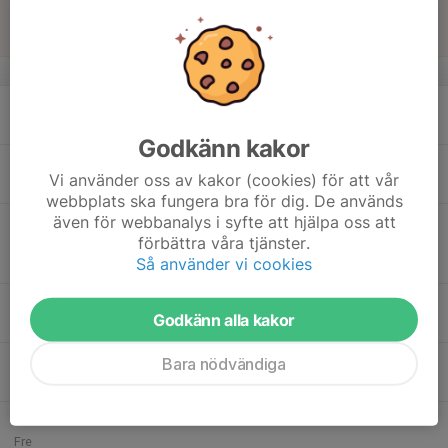
18:00
Sön
Pojkar Div 9 Södra
Tranehov C
v.38
16
Mån
Godkänn kakor
17
17:00
Träning P12
Vi använder oss av kakor (cookies) för att vår
18:30
Tis
Tranehov C-plan
webbplats ska fungera bra för dig. De används
även för webbanalys i syfte att hjälpa oss att
17:30
Match mot Svenljunga IK
förbättra våra tjänster.
18:30
Pojkar Div 9 Ulricehamn
Så använder vi cookies
Högvalla IP A konstgräs
18
Godkänn alla kakor
Ons
19
17:00
Träning P12
Bara nödvändiga
18:30
Tor
Tranehov C-plan
20
Fre