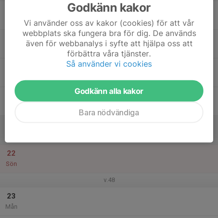
Godkänn kakor
17
Tis
Vi använder oss av kakor (cookies) för att vår
webbplats ska fungera bra för dig. De används
18
även för webbanalys i syfte att hjälpa oss att
Ons
förbättra våra tjänster.
Så använder vi cookies
19
Tor
Godkänn alla kakor
20
Fre
Bara nödvändiga
21
Lör
22
Sön
v.48
23
Mån