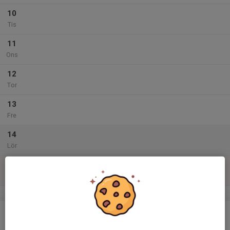
10
Tis
11
Ons
12
Tor
13
Fre
14
Lör
15
Sön
v.47
16
Mån