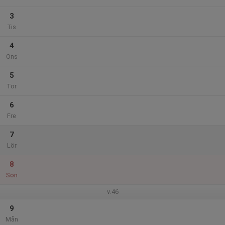
3
Tis
4
Ons
5
Tor
6
Fre
7
Lör
8
Sön
v.46
9
Mån