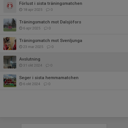
Förlust i sista träningsmatchen
18 apr 2025
0
Träningsmatch mot Dalsjöfors
6 apr 2025
0
Träningsmatch mot Svenljunga
23 mar 2025
0
Avslutning
31 okt 2024
0
Seger i sista hemmamatchen
6 okt 2024
0