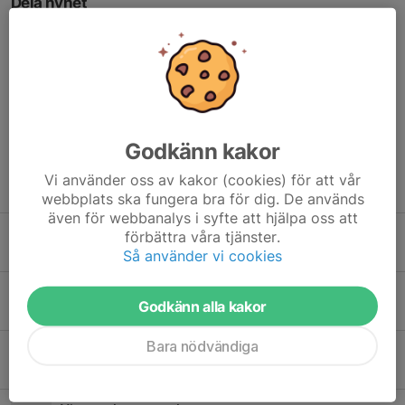
Dela nyhet
Kommentarer
Godkänn kakor
Vi använder oss av kakor (cookies) för att vår
Tidigare nyheter
webbplats ska fungera bra för dig. De används
även för webbanalys i syfte att hjälpa oss att
Säsongen i hamn!
förbättra våra tjänster.
2 okt 2025
0
Så använder vi cookies
Höstsäsongen
Godkänn alla kakor
29 aug 2025
1
Bara nödvändiga
Halvtid
1 jul 2025
0