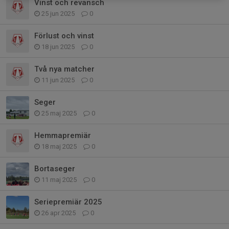
Vinst och revansch
25 jun 2025
0
Förlust och vinst
18 jun 2025
0
Två nya matcher
11 jun 2025
0
Seger
25 maj 2025
0
Hemmapremiär
18 maj 2025
0
Bortaseger
11 maj 2025
0
Seriepremiär 2025
26 apr 2025
0