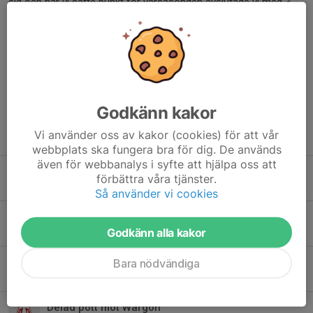
sig och när vi satte punkt för vårsäsongen avslutade vi med 3
raka segrar. Vi leder serien och är glada för det. Skall bli kul att
se vad som händer i höst, hoppas vi ses på hovet!
Dela nyhet
Godkänn kakor
Vi använder oss av kakor (cookies) för att vår
Tidigare nyheter
webbplats ska fungera bra för dig. De används
även för webbanalys i syfte att hjälpa oss att
Referat T/V & Göta
förbättra våra tjänster.
10 maj 2025
Så använder vi cookies
En Pinne i Trollhättan
Godkänn alla kakor
1 maj 2025
Inför Trollhättan BoIS
Bara nödvändiga
30 apr 2025
Delad pott mot Wargön