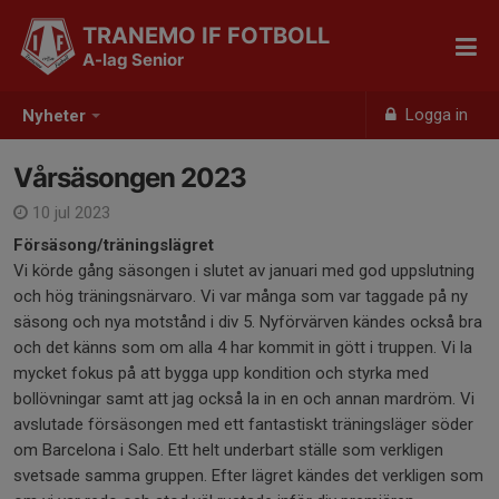
TRANEMO IF FOTBOLL
A-lag Senior
Logga in
Nyheter
Vårsäsongen 2023
10 jul 2023
Försäsong/träningslägret
Vi körde gång säsongen i slutet av januari med god uppslutning
och hög träningsnärvaro. Vi var många som var taggade på ny
säsong och nya motstånd i div 5. Nyförvärven kändes också bra
och det känns som om alla 4 har kommit in gött i truppen. Vi la
mycket fokus på att bygga upp kondition och styrka med
bollövningar samt att jag också la in en och annan mardröm. Vi
avslutade försäsongen med ett fantastiskt träningsläger söder
om Barcelona i Salo. Ett helt underbart ställe som verkligen
svetsade samma gruppen. Efter lägret kändes det verkligen som