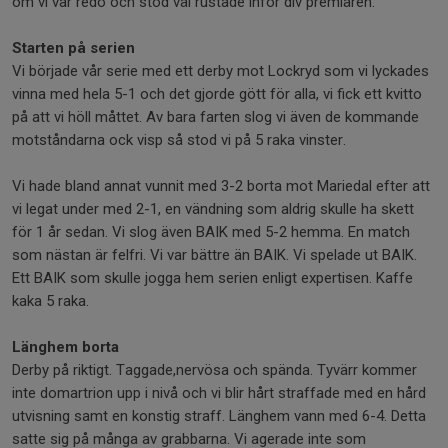
om vi var redo och stod väl rustade inför div premiären.
Starten på serien
Vi började vår serie med ett derby mot Lockryd som vi lyckades
vinna med hela 5-1 och det gjorde gött för alla, vi fick ett kvitto
på att vi höll måttet. Av bara farten slog vi även de kommande
motståndarna ock visp så stod vi på 5 raka vinster.
Vi hade bland annat vunnit med 3-2 borta mot Mariedal efter att
vi legat under med 2-1, en vändning som aldrig skulle ha skett
för 1 år sedan. Vi slog även BAIK med 5-2 hemma. En match
som nästan är felfri. Vi var bättre än BAIK. Vi spelade ut BAIK.
Ett BAIK som skulle jogga hem serien enligt expertisen. Kaffe
kaka 5 raka.
Länghem borta
Derby på riktigt. Taggade,nervösa och spända. Tyvärr kommer
inte domartrion upp i nivå och vi blir hårt straffade med en hård
utvisning samt en konstig straff. Länghem vann med 6-4. Detta
satte sig på många av grabbarna. Vi agerade inte som