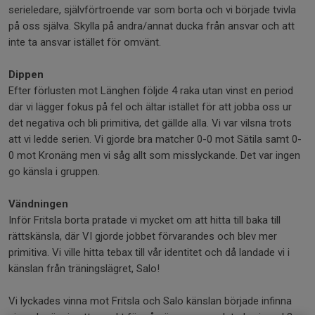
serieledare, självförtroende var som borta och vi började tvivla
på oss själva. Skylla på andra/annat ducka från ansvar och att
inte ta ansvar istället för omvänt.
Dippen
Efter förlusten mot Länghen följde 4 raka utan vinst en period
där vi lägger fokus på fel och ältar istället för att jobba oss ur
det negativa och bli primitiva, det gällde alla. Vi var vilsna trots
att vi ledde serien. Vi gjorde bra matcher 0-0 mot Sätila samt 0-
0 mot Kronäng men vi såg allt som misslyckande. Det var ingen
go känsla i gruppen.
Vändningen
Inför Fritsla borta pratade vi mycket om att hitta till baka till
rättskänsla, där VI gjorde jobbet förvarandes och blev mer
primitiva. Vi ville hitta tebax till vår identitet och då landade vi i
känslan från träningslägret, Salo!
Vi lyckades vinna mot Fritsla och Salo känslan började infinna