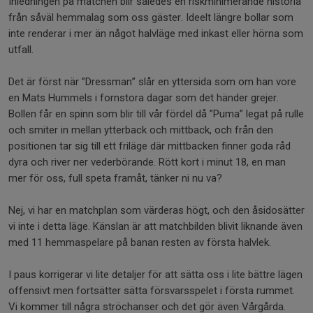
Inledningen på matchen blir således en riskminimerande historia
från såväl hemmalag som oss gäster. Ideelt längre bollar som
inte renderar i mer än något halvläge med inkast eller hörna som
utfall.
Det är först när ”Dressman” slår en yttersida som om han vore
en Mats Hummels i fornstora dagar som det händer grejer.
Bollen får en spinn som blir till vår fördel då ”Puma” legat på rulle
och smiter in mellan ytterback och mittback, och från den
positionen tar sig till ett friläge där mittbacken finner goda råd
dyra och river ner vederbörande. Rött kort i minut 18, en man
mer för oss, full speta framåt, tänker ni nu va?
Nej, vi har en matchplan som värderas högt, och den åsidosätter
vi inte i detta läge. Känslan är att matchbilden blivit liknande även
med 11 hemmaspelare på banan resten av första halvlek.
I paus korrigerar vi lite detaljer för att sätta oss i lite bättre lägen
offensivt men fortsätter sätta försvarsspelet i första rummet.
Vi kommer till några ströchanser och det gör även Vårgårda.