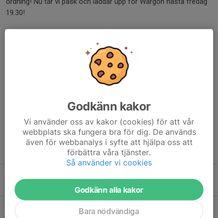
ordning! Nu tar vi påsk och laddar upp för Wargön nästa fredag
19.30!
3 TIF - Elias ”Markisen” Alsteus
2 TIF - Emil ”Viadukten” Larsson
1 TIF - Christoffer ”Lobben” Åkerlund
Tjingtjing // Coach
Dela nyhet
Godkänn kakor
Vi använder oss av kakor (cookies) för att vår
webbplats ska fungera bra för dig. De används
även för webbanalys i syfte att hjälpa oss att
Tidigare nyheter
förbättra våra tjänster.
Så använder vi cookies
Referat T/V & Göta
10 maj 2025
Godkänn alla kakor
En Pinne i Trollhättan
Bara nödvändiga
1 maj 2025