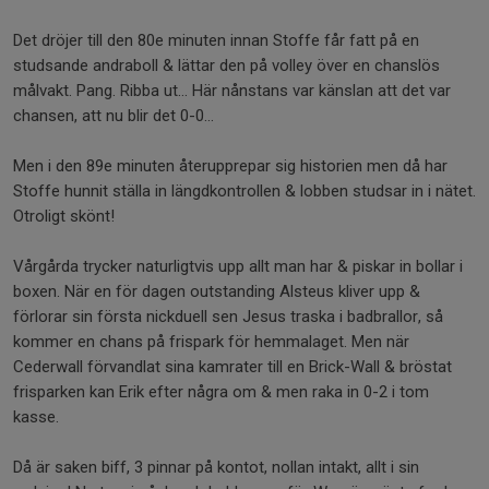
Det dröjer till den 80e minuten innan Stoffe får fatt på en
studsande andraboll & lättar den på volley över en chanslös
målvakt. Pang. Ribba ut… Här nånstans var känslan att det var
chansen, att nu blir det 0-0…
Men i den 89e minuten återupprepar sig historien men då har
Stoffe hunnit ställa in längdkontrollen & lobben studsar in i nätet.
Otroligt skönt!
Vårgårda trycker naturligtvis upp allt man har & piskar in bollar i
boxen. När en för dagen outstanding Alsteus kliver upp &
förlorar sin första nickduell sen Jesus traska i badbrallor, så
kommer en chans på frispark för hemmalaget. Men när
Cederwall förvandlat sina kamrater till en Brick-Wall & bröstat
frisparken kan Erik efter några om & men raka in 0-2 i tom
kasse.
Då är saken biff, 3 pinnar på kontot, nollan intakt, allt i sin