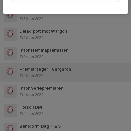
Inför Trollhättan BoIS
30 apr 2025
Delad pott mot Wargön
26 apr 2025
Inför Hemmapremiären
24 apr 2025
Premiärseger i Vårgårda
18 apr 2025
Inför Seriepremiären
16 apr 2025
Torsö i DM
11 apr 2025
Benidorm Dag 4 & 5