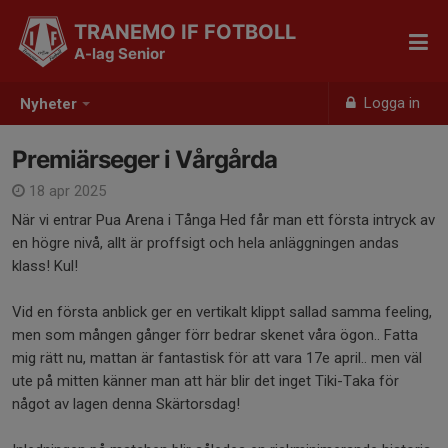
TRANEMO IF FOTBOLL
A-lag Senior
Logga in
Nyheter
Premiärseger i Vårgårda
18 apr 2025
När vi entrar Pua Arena i Tånga Hed får man ett första intryck av
en högre nivå, allt är proffsigt och hela anläggningen andas
klass! Kul!
Vid en första anblick ger en vertikalt klippt sallad samma feeling,
men som mången gånger förr bedrar skenet våra ögon.. Fatta
mig rätt nu, mattan är fantastisk för att vara 17e april.. men väl
ute på mitten känner man att här blir det inget Tiki-Taka för
något av lagen denna Skärtorsdag!