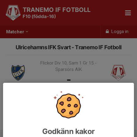
TRANEMO IF FOTBOLL
F10 (födda-16)
Logga in
Matcher
Ulricehamns IFK Svart - Tranemo IF Fotboll
Flickor Div 10, Sam 1 Gr 15 -
Sparsörs AIK
-
24 aug 2024, 14:00
Samling 13:00
Godkänn kakor