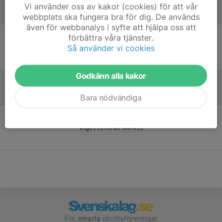
Vi använder oss av kakor (cookies) för att vår
Laguppställning
webbplats ska fungera bra för dig. De används
även för webbanalys i syfte att hjälpa oss att
förbättra våra tjänster.
Ingen uppställning ifylld
Så använder vi cookies
Godkänn alla kakor
Referat
Bara nödvändiga
Inget referat skrivet
För
smarta
idrottsföreningar