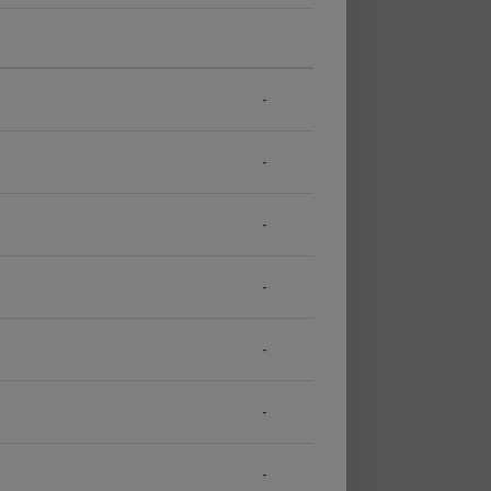
-
-
-
-
-
-
-