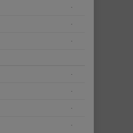
-
-
-
-
-
-
-