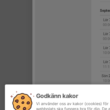
Septe
Lör 
00:0
Lör 
00:0
Lör 
10:0
Lör 
11:1
Sön 
10:0
Sön 
Godkänn kakor
11:0
Vi använder oss av kakor (cookies) för 
Sön 
webbplats ska fungera bra för dig. De
12:0