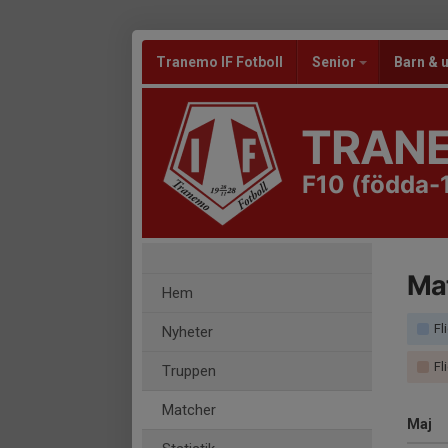
Tranemo IF Fotboll
Senior
Barn &
TRANE
F10 (födda-
Ma
Hem
Fli
Nyheter
Fli
Truppen
Matcher
Maj