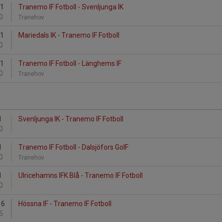
11
Tranemo IF Fotboll - Svenljunga IK
0
Tranehov
11
Mariedals IK - Tranemo IF Fotboll
0
11
Tranemo IF Fotboll - Länghems IF
0
Tranehov
1
Svenljunga IK - Tranemo IF Fotboll
0
1
Tranemo IF Fotboll - Dalsjöfors GoIF
0
Tranehov
1
Ulricehamns IFK Blå - Tranemo IF Fotboll
0
16
Hössna IF - Tranemo IF Fotboll
5