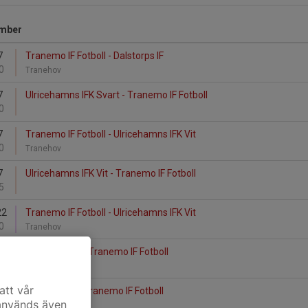
mber
7
Tranemo IF Fotboll - Dalstorps IF
0
Tranehov
7
Ulricehamns IFK Svart - Tranemo IF Fotboll
0
7
Tranemo IF Fotboll - Ulricehamns IFK Vit
0
Tranehov
7
Ulricehamns IFK Vit - Tranemo IF Fotboll
5
22
Tranemo IF Fotboll - Ulricehamns IFK Vit
0
Tranehov
22
Länghems IF - Tranemo IF Fotboll
0
att vår
22
Dalstorps IF - Tranemo IF Fotboll
 används även
0