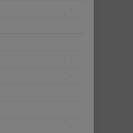
-
-
-
-
-
-
-