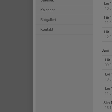
Statistik
Lör 
10:0
Kalender
Lör 
Bildgalleri
11:0
Kontakt
Lör 
12:0
Juni
Lör 
09:0
Lör 
10:0
Lör 
11:0
Sön 
15:1