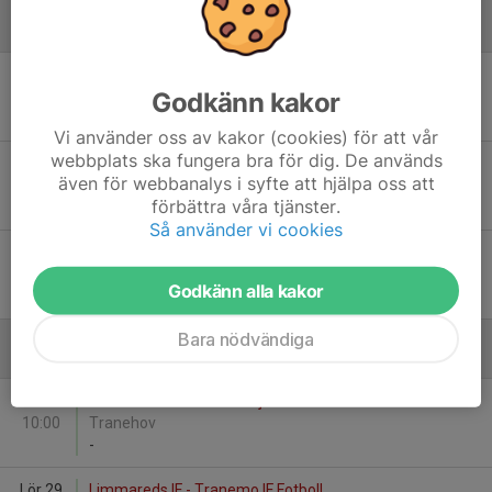
Juni
Sön 7
Ulricehamns IFK Blå - Tranemo IF Fotboll
Godkänn kakor
10:00
Lassalyckan
-
Vi använder oss av kakor (cookies) för att vår
webbplats ska fungera bra för dig. De används
Sön 7
Limmareds IF - Tranemo IF Fotboll
även för webbanalys i syfte att hjälpa oss att
11:00
förbättra våra tjänster.
-
Så använder vi cookies
Sön 7
Åsarp-Trädet FK - Tranemo IF Fotboll
12:00
Godkänn alla kakor
-
Bara nödvändiga
Augusti
Lör 29
Tranemo IF Fotboll - Dalsjöfors GoIF
10:00
Tranehov
-
Lör 29
Limmareds IF - Tranemo IF Fotboll