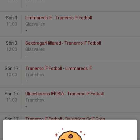
-
Sön 3
Limmareds IF - Tranemo IF Fotboll
11:00
Glasvallen
-
Sön 3
Sexdrega/Hillared - Tranemo IF Fotboll
12:00
Glasvallen
-
Sön 17
Tranemo IF Fotboll - Limmareds IF
10:00
Tranehov
-
Sön 17
Ulricehamns IFK Blå - Tranemo IF Fotboll
11:00
Tranehov
-
Sön 17
Tranemo IF Fotboll - Dalsjöfors GoIF Grön
12:00
Tranehov
-