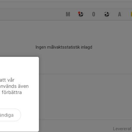
Ingen målvaktsstatistik inlagd
att vår
 används även
t förbättra
ändiga
Levererat