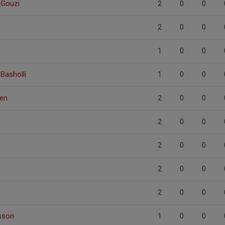
 Gouzi
2
0
0
2
0
0
1
0
0
Basholli
1
0
0
ren
2
0
0
n
2
0
0
2
0
0
2
0
0
2
0
0
sson
1
0
0