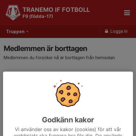
TRANEMO IF FOTBOLL
F9 (födda-17)
Logga in
Truppen
Medlemmen är borttagen
Medlemmen du försöker nå är borttagen från hemsidan.
Godkänn kakor
Vi använder oss av kakor (cookies) för att vår
webbplats ska fungera bra för dig. De används