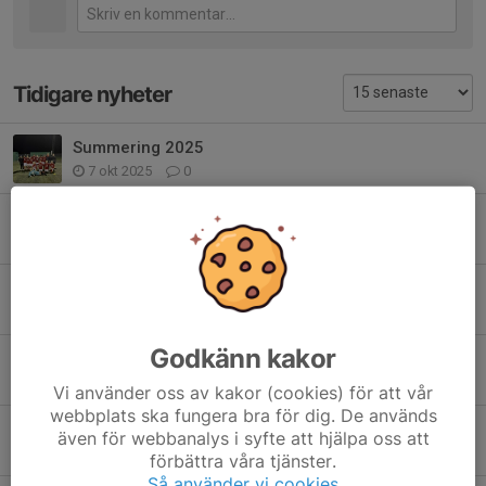
Tidigare nyheter
Summering 2025
7 okt 2025
0
A-lagsmatch
6 jun 2025
0
Min Fotboll
9 maj 2025
0
Godkänn kakor
Kioskschema 2025
7 apr 2025
0
Vi använder oss av kakor (cookies) för att vår
webbplats ska fungera bra för dig. De används
Kioskschema 2025
även för webbanalys i syfte att hjälpa oss att
7 apr 2025
0
förbättra våra tjänster.
Så använder vi cookies