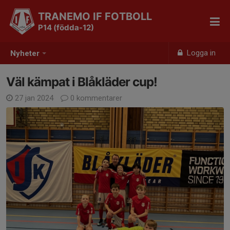
TRANEMO IF FOTBOLL
P14 (födda-12)
Logga in
Nyheter
Väl kämpat i Blåkläder cup!
27 jan 2024
0 kommentarer