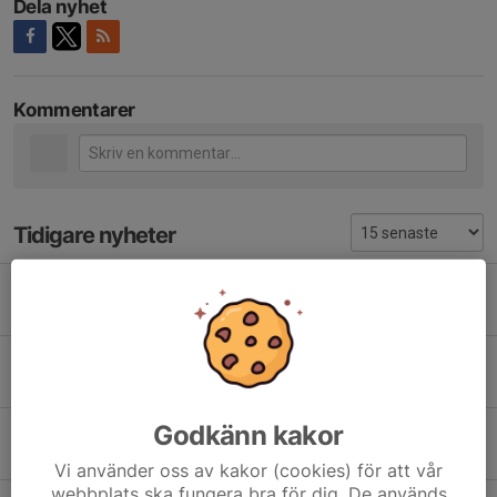
Dela nyhet
Kommentarer
Tidigare nyheter
Summering 2025
7 okt 2025
0
A-lagsmatch
6 jun 2025
0
Godkänn kakor
Min Fotboll
9 maj 2025
0
Vi använder oss av kakor (cookies) för att vår
webbplats ska fungera bra för dig. De används