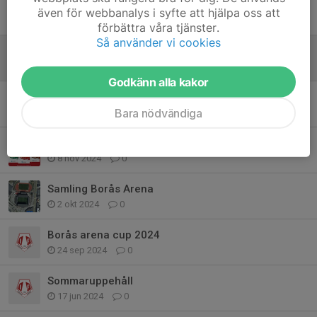
Kioskschema 2025
även för webbanalys i syfte att hjälpa oss att
7 apr 2025
0
förbättra våra tjänster.
Så använder vi cookies
Kioskschema 2025
7 apr 2025
0
Godkänn alla kakor
Blåkläder Cup 2025-01-19
Bara nödvändiga
10 jan 2025
0
Bingolotter 2024
8 nov 2024
0
Samling Borås Arena
2 okt 2024
0
Borås arena cup 2024
24 sep 2024
0
Sommaruppehåll
17 jun 2024
0