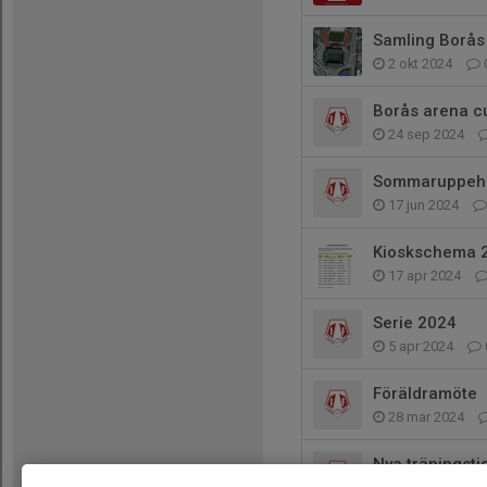
Samling Borås
2 okt 2024
Borås arena c
24 sep 2024
Sommaruppehå
17 jun 2024
Kioskschema 
17 apr 2024
Serie 2024
5 apr 2024
Föräldramöte
28 mar 2024
Nya träningstid