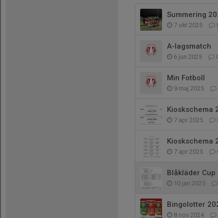
Summering 20
7 okt 2025
A-lagsmatch
6 jun 2025
Min Fotboll
9 maj 2025
Kioskschema 
7 apr 2025
Kioskschema 
7 apr 2025
Blåkläder Cup
10 jan 2025
Bingolotter 20
8 nov 2024