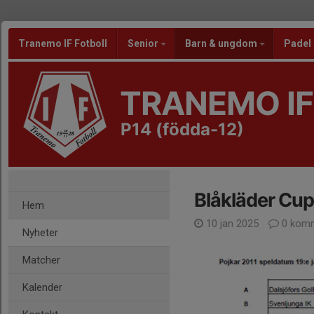
Tranemo IF Fotboll
Senior
Barn & ungdom
Padel
TRANEMO IF
P14 (födda-12)
Blåkläder Cu
Hem
10 jan 2025
0 komm
Nyheter
Matcher
Kalender