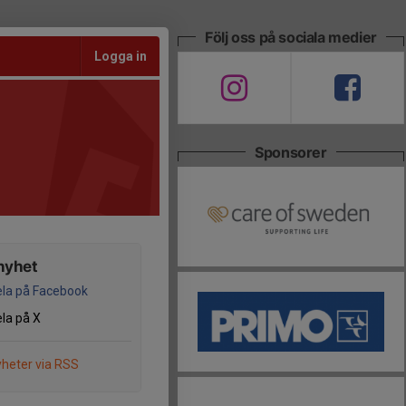
Följ oss på sociala medier
Logga in
Sponsorer
nyhet
la på Facebook
la på X
heter via RSS