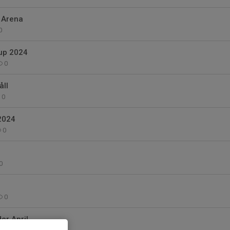
 Arena
0
up 2024
0
ll
0
2024
0
0
0
er April