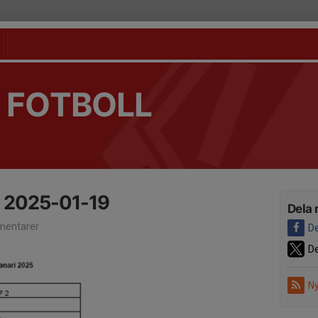
 FOTBOLL
p 2025-01-19
Dela 
entarer
De
De
Ny