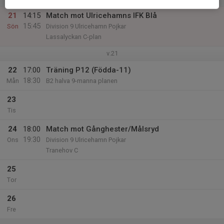
21
14:15
Match mot Ulricehamns IFK Blå
15:45
Sön
Division 9 Ulricehamn Pojkar
Lassalyckan C-plan
v.21
22
17:00
Träning P12 (Födda-11)
18:30
Mån
B2 halva 9-manna planen
23
Tis
24
18:00
Match mot Gånghester/Målsryd
19:30
Ons
Division 9 Ulricehamn Pojkar
Tranehov C
25
Tor
26
Fre