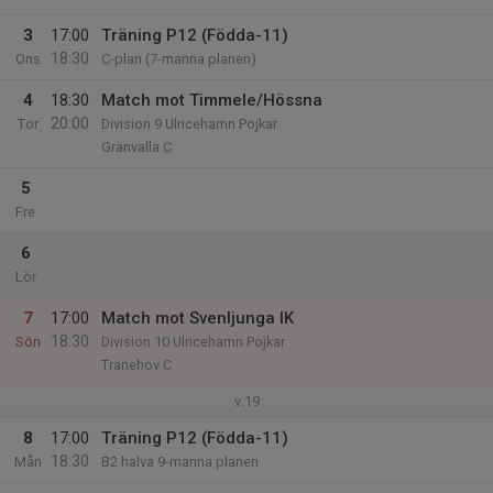
3
17:00
Träning P12 (Födda-11)
18:30
Ons
C-plan (7-manna planen)
4
18:30
Match mot Timmele/Hössna
20:00
Tor
Division 9 Ulricehamn Pojkar
Granvalla C
5
Fre
6
Lör
7
17:00
Match mot Svenljunga IK
18:30
Sön
Division 10 Ulricehamn Pojkar
Tranehov C
v.19
8
17:00
Träning P12 (Födda-11)
18:30
Mån
B2 halva 9-manna planen