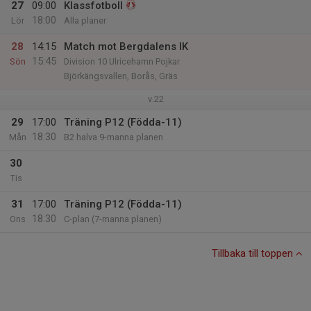
27
09:00
Klassfotboll
18:00
Lör
Alla planer
28
14:15
Match mot Bergdalens IK
15:45
Sön
Division 10 Ulricehamn Pojkar
Björkängsvallen, Borås, Gräs
v.22
29
17:00
Träning P12 (Födda-11)
18:30
Mån
B2 halva 9-manna planen
30
Tis
31
17:00
Träning P12 (Födda-11)
18:30
Ons
C-plan (7-manna planen)
Tillbaka till toppen