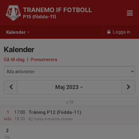
TRANEMO IF FOTBOLL
P15 (födda-11)
Logga in
Kalender
Kalender
Gå till idag
|
Prenumerera
Maj 2023
v.18
1
17:00
Träning P12 (Födda-11)
18:30
Mån
B2 halva 9-manna planen
2
Tis