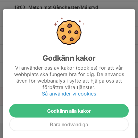
18:00
Match mot Gånghester/Målsryd
19:30
Division 10 Ulricehamn Pojkar
Målevi B
16
Tis
17
17:00
Träning P12 (Födda-11)
Godkänn kakor
18:30
Ons
C-plan (7-manna planen)
Vi använder oss av kakor (cookies) för att vår
18:00
Match mot Brämhults IK
webbplats ska fungera bra för dig. De används
19:30
Division 10 Ulricehamn Pojkar
även för webbanalys i syfte att hjälpa oss att
Tranehov C
förbättra våra tjänster.
18
Så använder vi cookies
Tor
Godkänn alla kakor
19
Fre
Bara nödvändiga
20
Lör