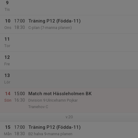
9
Tis
10
17:00
Träning P12 (Födda-11)
18:30
Ons
C-plan (7-manna planen)
11
Tor
12
Fre
13
Lör
14
15:00
Match mot Hässleholmen BK
16:30
Sön
Division 9 Ulricehamn Pojkar
Tranehov C
v.20
15
17:00
Träning P12 (Födda-11)
18:30
Mån
B2 halva 9-manna planen