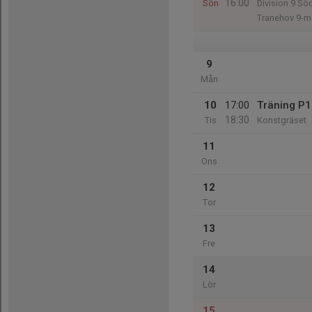
16:00
Sön
Division 9 Sö
Tranehov 9-m
9
Mån
10
17:00
Träning P1
18:30
Tis
Konstgräset
11
Ons
12
Tor
13
Fre
14
Lör
15