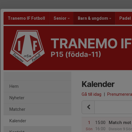
Tranemo IF Fotboll
Senior
Barn & ungdom
Padel
TRANEMO IF
P15 (födda-11)
Kalender
Hem
Gå till idag
|
Prenumerer
Nyheter
Matcher
Kalender
1
15:00
Match mot 
16:00
Sön
Division 9 Sö