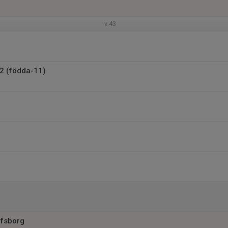
v.43
2 (födda-11)
lfsborg