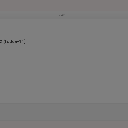
v.42
2 (födda-11)