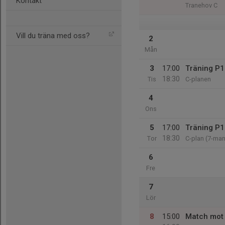
Kontakt
Tranehov C
Vill du träna med oss?
2
Mån
3
17:00
Träning P1
18:30
Tis
C-planen
4
Ons
5
17:00
Träning P1
18:30
Tor
C-plan (7-ma
6
Fre
7
Lör
8
15:00
Match mot 