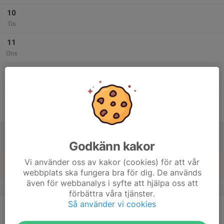
10
Tis
11
Ons
12
Tor
13
Fre
14
Lör
Godkänn kakor
15
Vi använder oss av kakor (cookies) för att vår
webbplats ska fungera bra för dig. De används
Sön
även för webbanalys i syfte att hjälpa oss att
v.47
förbättra våra tjänster.
Så använder vi cookies
16
Mån