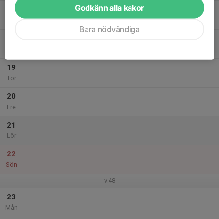
Godkänn alla kakor
17
Tis
Bara nödvändiga
18
Ons
19
Tor
20
Fre
21
Lör
22
Sön
v.48
23
Mån