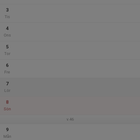
3
Tis
4
Ons
5
Tor
6
Fre
7
Lör
8
Sön
v.46
9
Mån