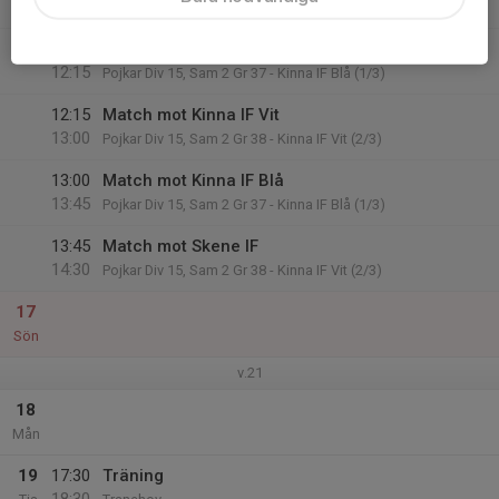
Kinna
11:30
Match mot Sätila SK
12:15
Pojkar Div 15, Sam 2 Gr 37 - Kinna IF Blå (1/3)
12:15
Match mot Kinna IF Vit
13:00
Pojkar Div 15, Sam 2 Gr 38 - Kinna IF Vit (2/3)
13:00
Match mot Kinna IF Blå
13:45
Pojkar Div 15, Sam 2 Gr 37 - Kinna IF Blå (1/3)
13:45
Match mot Skene IF
14:30
Pojkar Div 15, Sam 2 Gr 38 - Kinna IF Vit (2/3)
17
Sön
v.21
18
Mån
19
17:30
Träning