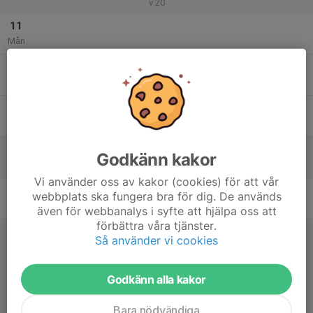
v.20
11
Mån
12
17:30
Träning
18:30
Tis
Tranehov
13
Ons
14
17:30
Träning
Godkänn kakor
18:30
Tor
Tranehov
Vi använder oss av kakor (cookies) för att vår
15
webbplats ska fungera bra för dig. De används
Fre
även för webbanalys i syfte att hjälpa oss att
förbättra våra tjänster.
16
10:00
Match mot Högvads BK Gul
Så använder vi cookies
10:45
Lör
Pojkar Div 15, Sam 2 Gr 37 - Kinna IF Blå (1/3)
Kinna
Godkänn alla kakor
10:45
Match mot Högvads BK Blå
11:30
Pojkar Div 15, Sam 2 Gr 38 - Kinna IF Vit (2/3)
Bara nödvändiga