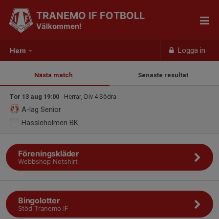
TRANEMO IF FOTBOLL
Välkommen!
Logga in
Hem
Nästa match
Senaste resultat
Tor 13 aug 19:00
- Herrar, Div 4 Södra
A-lag Senior
Hässleholmen BK
Föreningskläder
Webbshop Netshirt
Bingolotter
Stöd Tranemo IF