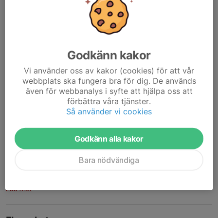
16 maj 2025
0 kommentarer
Tranemo IF's föreningslotteri är ett samarbete mellan Tranemo
IF Skidor och Tranemo IF Fotboll. Dragningar sker den 15:e i
månaderna januari-maj. Nedan finns dragningslistan för maj.
Godkänn kakor
Grattis till årets alla vinnare och...
Vi använder oss av kakor (cookies) för att vår
Läs mer
webbplats ska fungera bra för dig. De används
även för webbanalys i syfte att hjälpa oss att
förbättra våra tjänster.
Dragning Föreningslotteri - April
Så använder vi cookies
16 apr 2025
0 kommentarer
Tranemo IF's föreningslotteri är ett samarbete mellan Tranemo
Godkänn alla kakor
IF Skidor och Tranemo IF Fotboll. Dragningar sker den 15:e i
månaderna januari-maj. Nedan finns dragningslistan för april.
Bara nödvändiga
Grattis till alla vinnare!
April...
Läs mer