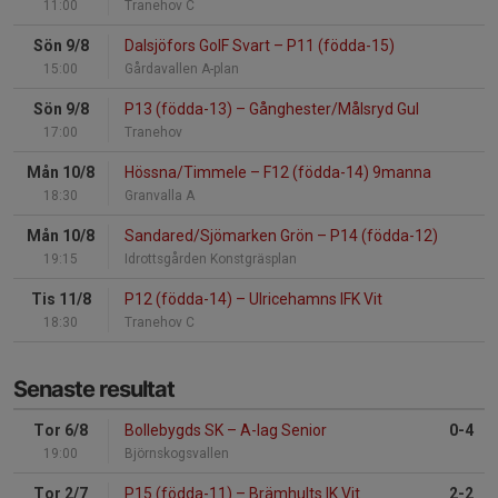
11:00
Tranehov C
Sön 9/8
Dalsjöfors GoIF Svart
–
P11 (födda-15)
15:00
Gårdavallen A-plan
Sön 9/8
P13 (födda-13)
–
Gånghester/Målsryd Gul
17:00
Tranehov
Mån 10/8
Hössna/Timmele
–
F12 (födda-14) 9manna
18:30
Granvalla A
Mån 10/8
Sandared/Sjömarken Grön
–
P14 (födda-12)
19:15
Idrottsgården Konstgräsplan
Tis 11/8
P12 (födda-14)
–
Ulricehamns IFK Vit
18:30
Tranehov C
Senaste resultat
Tor 6/8
Bollebygds SK
–
A-lag Senior
0-4
19:00
Björnskogsvallen
Tor 2/7
P15 (födda-11)
–
Brämhults IK Vit
2-2