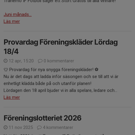
Tranemo IF Fotboll säger ett Stort Grattis till alla vinnare!
Juni månads...
Läs mer
Provardag Föreningskläder Lördag
18/4
12 apr, 15:20
0 kommentarer
👕 Provardag för nya snygga föreningskläder! ⚽
Nu är det dags att ladda inför säsongen och se till att vi är
enhetligt klädda både på och utanför planen!
Lördagen den 18 april bjuder vi in alla spelare, ledare och...
Läs mer
Föreningslotteriet 2026
11 nov 2025
4 kommentarer