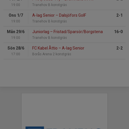
19:00
Tranehov B konstgräs
Ons 1/7
A-lag Senior
–
Dalsjöfors GoIF
2-1
19:00
Tranehov B konstgräs
Mån 29/6
Juniorlag
–
Fristad/Sparsör/Borgstena
16-0
19:00
Tranehov B konstgräs
Sön 28/6
FC Kabel Åttio
–
A-lag Senior
2-2
17:00
Borås Arena 2 konstgräs