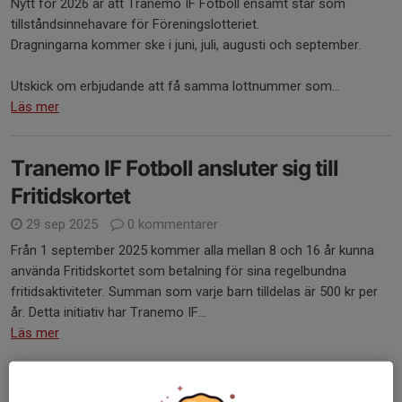
Nytt för 2026 är att Tranemo IF Fotboll ensamt står som
tillståndsinnehavare för Föreningslotteriet.
Dragningarna kommer ske i juni, juli, augusti och september.
Utskick om erbjudande att få samma lottnummer som...
Läs mer
Tranemo IF Fotboll ansluter sig till
Fritidskortet
29 sep 2025
0 kommentarer
Från 1 september 2025 kommer alla mellan 8 och 16 år kunna
använda Fritidskortet som betalning för sina regelbundna
fritidsaktiviteter. Summan som varje barn tilldelas är 500 kr per
år. Detta initiativ har Tranemo IF...
Läs mer
Dragning Föreningslotteri - Maj