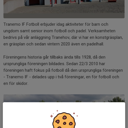
Tranemo IF Fotboll erbjuder idag aktiviteter för barn och
ungdom samt senior inom fotboll och padel. Verksamheten
bedrivs på vår anläggning Tranehov, där vi har en konstgräsplan,
en gräsplan och sedan vintern 2020 även en padelhall.
Föreningens historia går tillbaks ända tills 1928, då den
ursprungliga föreningen bildades. Sedan 22/3 2010 har
föreningen haft fokus på fotboll då den ursprungliga föreningen
- Tranemo IF - delades upp i två föreningar, en för fotboll och
en för skidor.