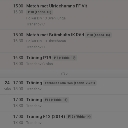
15:00
Match mot Ulricehamns FF Vit
16:30
P10 (födda-16)
Pojkar Div 13 Svenljunga
Tranehov C
15:00
Match mot Brämhults IK Röd
P10 (födda-16)
16:30
Pojkar Div 13 Ulricehamn
Tranehov C
16:30
Träning P19
P7 (födda-19)
18:00
Tranehov C-plan
v.35
24
17:00
Träning
Fotbollsskola F5/6 (födda-20/21)
18:00
Mån
Tranehov
17:00
Träning
F11 (födda-15)
18:30
Tranehov
17:00
Träning F12 (2014)
F12 (födda-14)
18:30
Tranehov