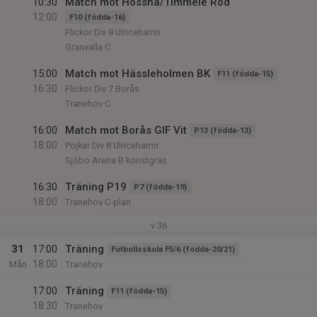
10:30
Match mot Hössna/Timmele Röd
12:00
F10 (födda-16)
Flickor Div 8 Ulricehamn
Granvalla C
15:00
Match mot Hässleholmen BK
F11 (födda-15)
16:30
Flickor Div 7 Borås
Tranehov C
16:00
Match mot Borås GIF Vit
P13 (födda-13)
18:00
Pojkar Div 8 Ulricehamn
Sjöbo Arena B konstgräs
16:30
Träning P19
P7 (födda-19)
18:00
Tranehov C-plan
v.36
31
17:00
Träning
Fotbollsskola F5/6 (födda-20/21)
18:00
Mån
Tranehov
17:00
Träning
F11 (födda-15)
18:30
Tranehov