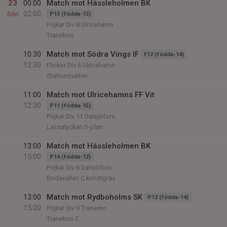
23
00:00
Match mot Hässleholmen BK
02:00
Sön
P13 (födda-13)
Pojkar Div 8 Ulricehamn
Tranehov
10:30
Match mot Södra Vings IF
F12 (födda-14)
12:30
Flickor Div 6 Ulricehamn
Stationsvallen
11:00
Match mot Ulricehamns FF Vit
12:30
P11 (födda-15)
Pojkar Div 11 Dalsjöfors
Lassalyckan D-plan
13:00
Match mot Hässleholmen BK
15:00
P14 (födda-12)
Pojkar Div 6 Dalsjöfors
Bodavallen C konstgräs
13:00
Match mot Rydboholms SK
P12 (födda-14)
15:00
Pojkar Div 9 Tranemo
Tranehov C