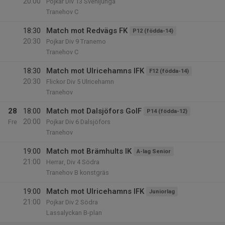
20:00
Pojkar Div 13 Svenljunga
Tranehov C
18:30
Match mot Redvägs FK
P12 (födda-14)
20:30
Pojkar Div 9 Tranemo
Tranehov C
18:30
Match mot Ulricehamns IFK
F12 (födda-14)
20:30
Flickor Div 5 Ulricehamn
Tranehov
28
18:00
Match mot Dalsjöfors GoIF
P14 (födda-12)
20:00
Fre
Pojkar Div 6 Dalsjöfors
Tranehov
19:00
Match mot Brämhults IK
A-lag Senior
21:00
Herrar, Div 4 Södra
Tranehov B konstgräs
19:00
Match mot Ulricehamns IFK
Juniorlag
21:00
Pojkar Div 2 Södra
Lassalyckan B-plan