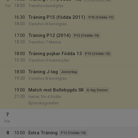
18:00
Tor
Tranehov konstgräs
16:30
Träning P15 (födda 2011)
P15 (födda-11)
18:00
Tranehov B konstgräs
17:00
Träning P12 (2014)
P12 (födda-14)
18:30
Tranehov 7-Manna
18:00
Träning pojkar Födda 13
P13 (födda-13)
19:30
Tranehov 9 manna plan
18:00
Träning J-lag
Juniorlag
19:30
Tranehov B konstgräs
19:00
Match mot Bollebygds SK
A-lag Senior
21:00
Herrar, Div 4 Södra
Björnskogsvallen
7
Fre
8
10:00
Extra Träning
P12 (födda-14)