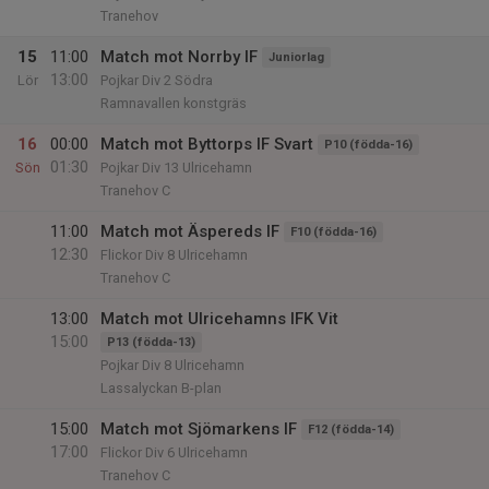
Tranehov
15
11:00
Match mot Norrby IF
Juniorlag
13:00
Lör
Pojkar Div 2 Södra
Ramnavallen konstgräs
16
00:00
Match mot Byttorps IF Svart
P10 (födda-16)
01:30
Sön
Pojkar Div 13 Ulricehamn
Tranehov C
11:00
Match mot Äspereds IF
F10 (födda-16)
12:30
Flickor Div 8 Ulricehamn
Tranehov C
13:00
Match mot Ulricehamns IFK Vit
15:00
P13 (födda-13)
Pojkar Div 8 Ulricehamn
Lassalyckan B-plan
15:00
Match mot Sjömarkens IF
F12 (födda-14)
17:00
Flickor Div 6 Ulricehamn
Tranehov C