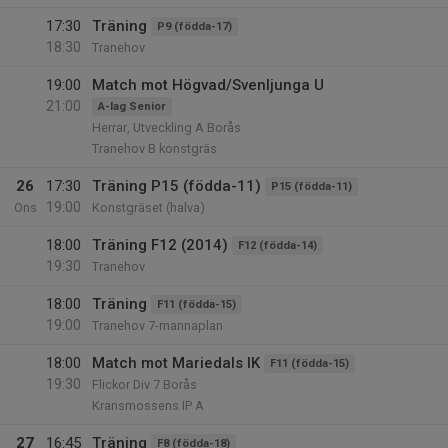
17:30
Träning
P9 (födda-17)
18:30
Tranehov
19:00
Match mot Högvad/Svenljunga U
21:00
A-lag Senior
Herrar, Utveckling A Borås
Tranehov B konstgräs
26
17:30
Träning P15 (födda-11)
P15 (födda-11)
19:00
Ons
Konstgräset (halva)
18:00
Träning F12 (2014)
F12 (födda-14)
19:30
Tranehov
18:00
Träning
F11 (födda-15)
19:00
Tranehov 7-mannaplan
18:00
Match mot Mariedals IK
F11 (födda-15)
19:30
Flickor Div 7 Borås
Kransmossens IP A
27
16:45
Träning
F8 (födda-18)