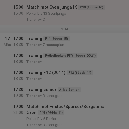
15:00
Match mot Svenljunga IK
P10 (födda-16)
16:30
Pojkar Div 13 Svenljunga
Tranehov C
v.34
17
17:00
Träning
F11 (födda-15)
18:30
Mån
Tranehov 7-mannaplan
17:00
Träning
Fotbollsskola F5/6 (födda-20/21)
18:00
Tranehov
17:00
Träning F12 (2014)
F12 (födda-14)
18:30
Tranehov
17:30
Träning senior
A-lag Senior
19:00
Tranehov B konstgräs
19:00
Match mot Fristad/Sparsör/Borgstena
21:00
Grön
P15 (födda-11)
Pojkar Div 5 Borås
Tranehov B konstgräs