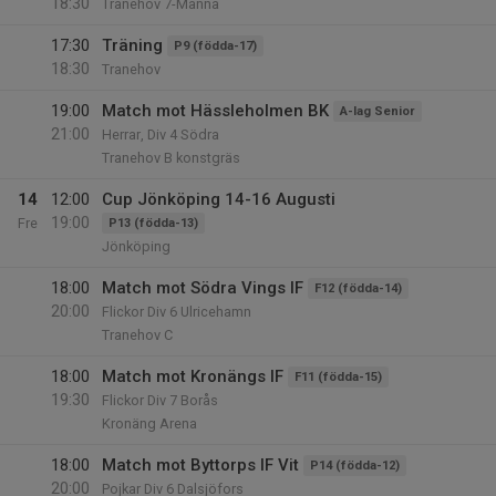
18:30
Tranehov 7-Manna
17:30
Träning
P9 (födda-17)
18:30
Tranehov
19:00
Match mot Hässleholmen BK
A-lag Senior
21:00
Herrar, Div 4 Södra
Tranehov B konstgräs
14
12:00
Cup Jönköping 14-16 Augusti
19:00
Fre
P13 (födda-13)
Jönköping
18:00
Match mot Södra Vings IF
F12 (födda-14)
20:00
Flickor Div 6 Ulricehamn
Tranehov C
18:00
Match mot Kronängs IF
F11 (födda-15)
19:30
Flickor Div 7 Borås
Kronäng Arena
18:00
Match mot Byttorps IF Vit
P14 (födda-12)
20:00
Pojkar Div 6 Dalsjöfors