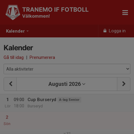
TRANEMO IF FOTBOLL
Välkommen!
Logga in
Kalender
Kalender
Gå till idag
|
Prenumerera
Augusti 2026
1
09:00
Cup Burseryd
A-lag Senior
18:00
Lör
Burseryd
2
Sön
v.32