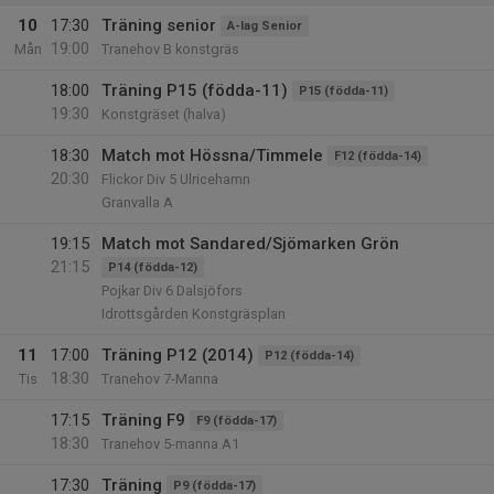
10
17:30
Träning senior
A-lag Senior
19:00
Mån
Tranehov B konstgräs
18:00
Träning P15 (födda-11)
P15 (födda-11)
19:30
Konstgräset (halva)
18:30
Match mot Hössna/Timmele
F12 (födda-14)
20:30
Flickor Div 5 Ulricehamn
Granvalla A
19:15
Match mot Sandared/Sjömarken Grön
21:15
P14 (födda-12)
Pojkar Div 6 Dalsjöfors
Idrottsgården Konstgräsplan
11
17:00
Träning P12 (2014)
P12 (födda-14)
18:30
Tis
Tranehov 7-Manna
17:15
Träning F9
F9 (födda-17)
18:30
Tranehov 5-manna A1
17:30
Träning
P9 (födda-17)