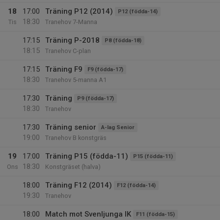
18
17:00
Träning P12 (2014)
P12 (födda-14)
18:30
Tis
Tranehov 7-Manna
17:15
Träning P-2018
P8 (födda-18)
18:15
Tranehov C-plan
17:15
Träning F9
F9 (födda-17)
18:30
Tranehov 5-manna A1
17:30
Träning
P9 (födda-17)
18:30
Tranehov
17:30
Träning senior
A-lag Senior
19:00
Tranehov B konstgräs
19
17:00
Träning P15 (födda-11)
P15 (födda-11)
18:30
Ons
Konstgräset (halva)
18:00
Träning F12 (2014)
F12 (födda-14)
19:30
Tranehov
18:00
Match mot Svenljunga IK
F11 (födda-15)