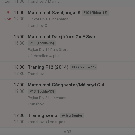
11:30
Lör
Tranehov 7-Manna
9
11:00
Match mot Svenljunga IK
F10 (födda-16)
12:30
Sön
Flickor Div 8 Ulricehamn
Tranehov C
15:00
Match mot Dalsjöfors GoIF Svart
16:30
P11 (födda-15)
Pojkar Div 11 Dalsjöfors
Gårdavallen A-plan
16:00
Träning F12 (2014)
F12 (födda-14)
17:30
Tranehov
17:00
Match mot Gånghester/Målsryd Gul
19:00
P13 (födda-13)
Pojkar Div 8 Ulricehamn
Tranehov
17:30
Träning senior
A-lag Senior
19:00
Tranehov B konstgräs
v.33