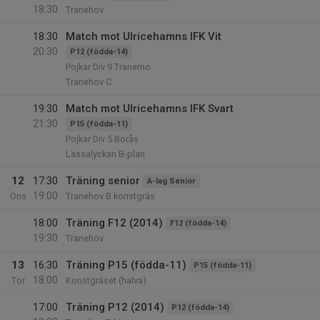
18:30
Tranehov
18:30
Match mot Ulricehamns IFK Vit
20:30
P12 (födda-14)
Pojkar Div 9 Tranemo
Tranehov C
19:30
Match mot Ulricehamns IFK Svart
21:30
P15 (födda-11)
Pojkar Div 5 Borås
Lassalyckan B-plan
12
17:30
Träning senior
A-lag Senior
19:00
Ons
Tranehov B konstgräs
18:00
Träning F12 (2014)
F12 (födda-14)
19:30
Tranehov
13
16:30
Träning P15 (födda-11)
P15 (födda-11)
18:00
Tor
Konstgräset (halva)
17:00
Träning P12 (2014)
P12 (födda-14)