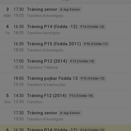
3
17:30
Träning senior
A-lag Senior
19:00
Mån
Tranehov B konstgräs
4
16:30
Träning P14 (födda -12)
P14 (födda-12)
18:00
Tis
Tranehov konstgräs
16:30
Träning P15 (födda 2011)
P15 (födda-11)
18:00
Tranehov B konstgräs
17:00
Träning P12 (2014)
P12 (födda-14)
18:30
Tranehov 7-Manna
18:00
Träning pojkar Födda 13
P13 (födda-13)
19:30
Tranehov 9 manna plan
5
14:30
Träning F12 (2014)
F12 (födda-14)
15:45
Ons
Tranehov
17:30
Träning senior
A-lag Senior
19:00
Tranehov B konstgräs
6
16:30
Träning P14 (födda -12)
P14 (födda-12)