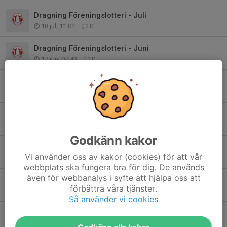
Dragning Föreningslotteri - Juli
18 jul, 11:04
0
Dragning Föreningslotteri - Juni
17 jun, 07:43
0
Provardag Föreningskläder Lördag 18/4
12 apr, 15:20
0
Föreningslotteriet 2026
11 nov 2025
4
Godkänn kakor
Tranemo IF Fotboll ansluter sig till Fritidskortet
Vi använder oss av kakor (cookies) för att vår
29 sep 2025
0
webbplats ska fungera bra för dig. De används
även för webbanalys i syfte att hjälpa oss att
Dragning Föreningslotteri - Maj
förbättra våra tjänster.
16 maj 2025
0
Så använder vi cookies
Dragning Föreningslotteri - April
16 apr 2025
0