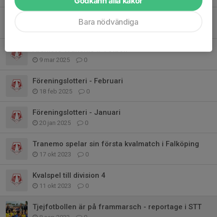
Godkänn alla kakor
Föreningslotteri - Mars
Bara nödvändiga
16 mar 2025
0
Årsmöte Tranemo IF Fotboll
9 mar 2025
0
Föreningslotteri - Februari
18 feb 2025
0
Föreningslotteri - Januari
20 jan 2025
0
Tranemo spelar sin första kvalmatch i Falköping
17 okt 2023
0
Kvalspel till division 4
11 okt 2023
0
Tjejfotbollen är på frammarsch - reportage i STT