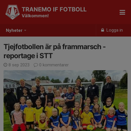
TRANEMO IF FOTBOLL
Välkommen!
Logga in
Nyheter
Tjejfotbollen är på frammarsch -
reportage i STT
8 sep 2023
0 kommentarer