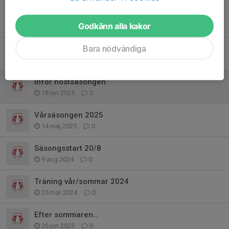
Tidigare nyheter
Godkänn alla kakor
Bara nödvändiga
Sommaravslutning
1 jul, 07:17
0
Inför höstsäsongen
18 jun 2025
0
Vårsäsongen 2025
14 maj 2025
0
Säsongsstart 20/8
9 aug 2024
0
Träning vår/sommar 2024
25 mar 2024
0
Efter sommaren…
26 jun 2023
0