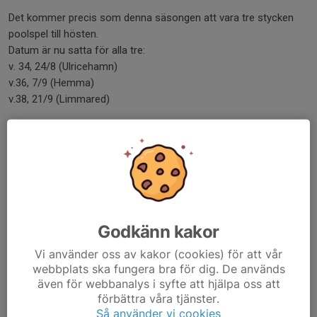
Det kommer precis som denna säsongen att vara tre stycken
poolspel till hösten.
Datum är nu satta för alla tre:
v. 34, 24/8 (Ulricehamn)
v.36, 7/9 (Hemma)
v.38, 21/9 (Limmared)
Vi pratade med tjejerna om att försöka ha med bollen lite varje
vecka under sommarens lek, de var väldigt kreativa med vad de
kunde hitta på. Så det blir spännande och se om de lärt sig
något nytt efter sommaren! 😊
Ha nu en underbar sommar, hoppas ni får njuta av både sol och
Godkänn kakor
bad!
// Ledarna
Vi använder oss av kakor (cookies) för att vår
webbplats ska fungera bra för dig. De används
Dela nyhet
även för webbanalys i syfte att hjälpa oss att
förbättra våra tjänster.
Så använder vi cookies